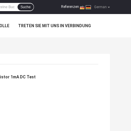
Referenzen
Suche
|
German
OLLE
TRETEN SIE MIT UNS IN VERBINDUNG
DC aging Test system (1)