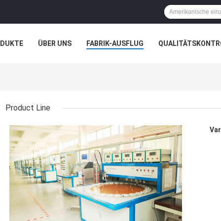
ODUKTE
ÜBER UNS
FABRIK-AUSFLUG
QUALITÄTSKONTR
N
FÄLLE
Product Line
AC 