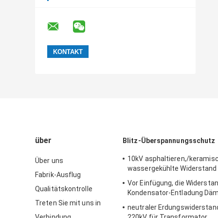
über
Blitz-Überspannungsschutz
10kV asphaltieren,/keramis
Über uns
wassergekühlte Widerstand 
Fabrik-Ausflug
Vor Einfügung, die Widersta
Qualitätskontrolle
Kondensator-Entladung Däm
Treten Sie mit uns in
neutraler Erdungswiderstand
Verbindung
220kV für Transformator