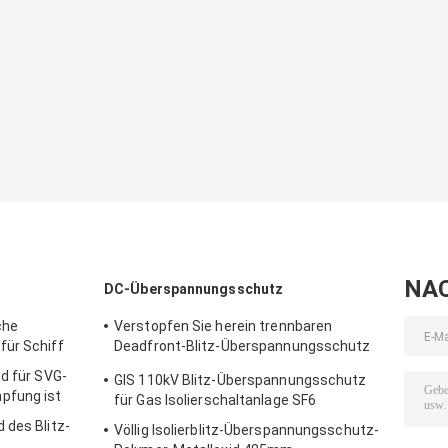
NA
DC-Überspannungsschutz
che
Verstopfen Sie herein trennbaren
für Schiff
Deadfront-Blitz-Überspannungsschutz
für Gas isolierte RMU
nd für SVG-
GIS 110kV Blitz-Überspannungsschutz
pfung ist
für Gas Isolierschaltanlage SF6
 des Blitz-
Völlig Isolierblitz-Überspannungsschutz-