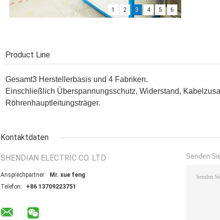
1
2
3
4
5
6
Bushing vulcanizing equipment
100kV AC/DC HV Test
Varistor 1mA DC Test
AC DC aging Test system (1)
Product Line
CJL impulse current generator
Test Lab
Gesamt3 Herstellerbasis und 4 Fabriken.
Einschließlich Überspannungsschutz, Widerstand, Kabelzus
Röhrenhauptleitungsträger.
Kontaktdaten
Senden Sie
SHENDIAN ELECTRIC CO. LTD
Ansprechpartner:
Mr. xue feng
Telefon:
+86 13709223751