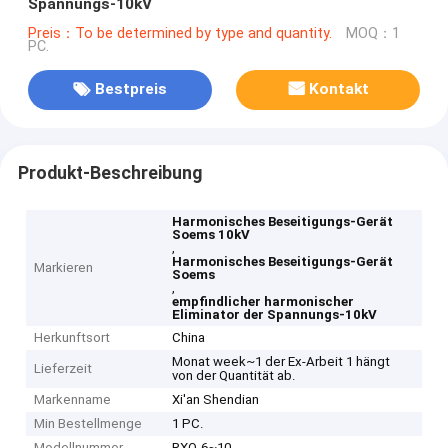
Spannungs-10kV
Preis：To be determined by type and quantity.
MOQ：1
PC.
Bestpreis
Kontakt
Produkt-Beschreibung
Harmonisches Beseitigungs-Gerät
Soems 10kV
,
Harmonisches Beseitigungs-Gerät
Markieren
Soems
,
empfindlicher harmonischer
Eliminator der Spannungs-10kV
Herkunftsort
China
Monat week~1 der Ex-Arbeit 1 hängt
Lieferzeit
von der Quantität ab.
Markenname
Xi'an Shendian
Min Bestellmenge
1 PC.
Modellnummer
RXQ-6~10