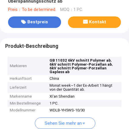
Überspannungsschutz ab
Preis：To be determined.
MOQ：1 PC.
Bestpreis
Kontakt
Produkt-Beschreibung
,
GB 11032 6kV schnitt Polymer ab
,
6kV schnitt Polymer-Porzellan ab
Markieren
6kV schnitt Polymer-Porzellan
Gapless ab
Herkunftsort
China
Monat week~1 der Ex-Arbeit 1 hängt
Lieferzeit
von der Quantität ab.
Markenname
Xi'an Shendian
Min Bestellmenge
1 PC.
Modellnummer
WDLB-YH5WS-10/30
Sehen Sie mehr an