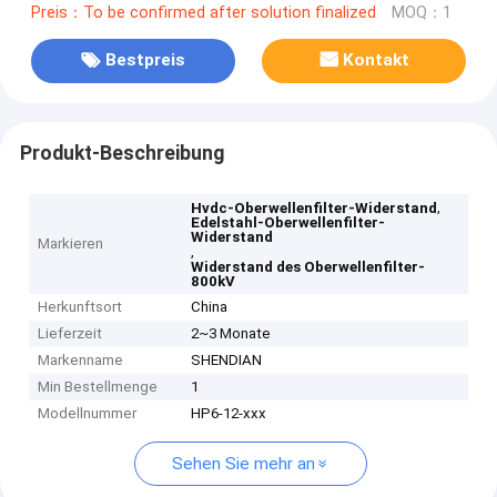
Preis：To be confirmed after solution finalized
MOQ：1
Bestpreis
Kontakt
Produkt-Beschreibung
,
Hvdc-Oberwellenfilter-Widerstand
Edelstahl-Oberwellenfilter-
Widerstand
Markieren
,
Widerstand des Oberwellenfilter-
800kV
Herkunftsort
China
Lieferzeit
2~3 Monate
Markenname
SHENDIAN
Min Bestellmenge
1
Modellnummer
HP6-12-xxx
Sehen Sie mehr an