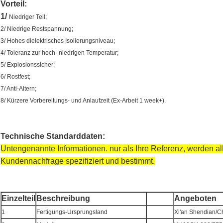
Vorteil:
1/
Niedriger Teil;
2/ Niedrige Restspannung;
3/ Hohes dielektrisches Isolierungsniveau;
4/ Toleranz zur hoch- niedrigen Temperatur;
5/ Explosionssicher;
6/ Rostfest;
7/ Anti-Altern;
8/ Kürzere Vorbereitungs- und Anlaufzeit (Ex-Arbeit 1 week+).
Technische Standarddaten:
Untengenannte Informationen. nur als Ihre Referenz, werden al
Kundennachfrage spezifiziert und bestimmt.
Einzelteil
Beschreibung
Angeboten
1
Fertigungs-Ursprungsland
Xi'an Shendian/C