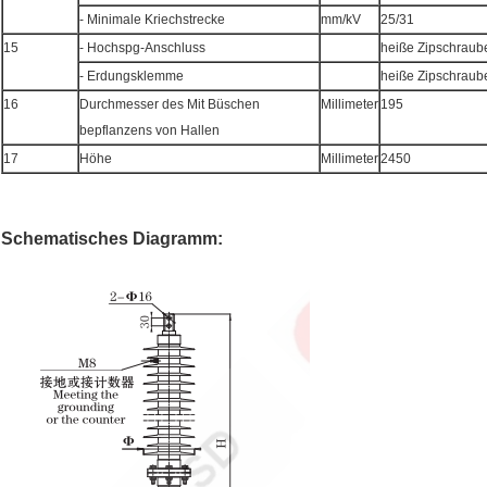
- Minimale Kriechstrecke
mm/kV
25/31
15
- Hochspg-Anschluss
heiße Zipschraub
- Erdungsklemme
heiße Zipschraub
16
Durchmesser des Mit Büschen
Millimeter
195
bepflanzens von Hallen
17
Höhe
Millimeter
2450
Schematisches Diagramm: