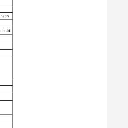
apless
bedeckt