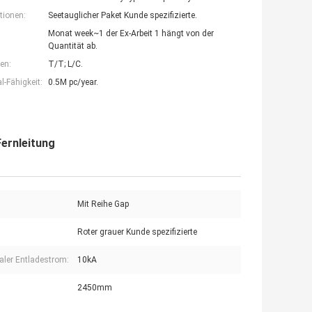
tionen:
Seetauglicher Paket Kunde spezifizierte.
Monat week~1 der Ex-Arbeit 1 hängt von der
Quantität ab.
en:
T/T; L/C.
-Fähigkeit:
0.5M pc/year.
ernleitung
Mit Reihe Gap
Roter grauer Kunde spezifizierte
ler Entladestrom:
10kA
2450mm