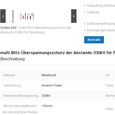
Verpackung Informa
Lieferzeit:
Zahlungsbedingung
Großes Bild :
multi Blitz-Überspannungsschutz der
Versorgungsmaterial
Abstands-330kV für Fernleitung
Kontakt
multi Blitz-Überspannungsschutz der Abstands-330kV für F
Beschreibung
Material:
Metalloxid
Art:
Verwendung:
Innenim Freien
Farbe:
Nominale Netzspannung:
330kV
Nomina
Mit Büschen bepflanzen
195mm
Höhe:
des verschütteten Maßes: