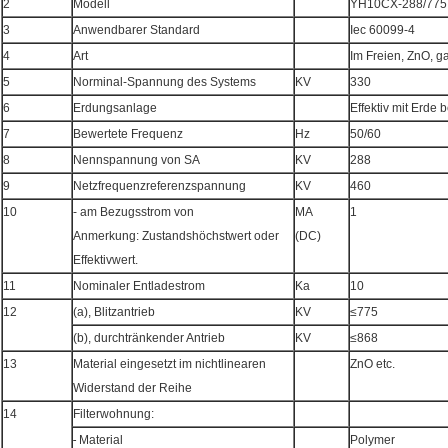
2
Modell
YH10CX-288/775
3
Anwendbarer Standard
Iec 60099-4
4
Art
Im Freien, ZnO, g
5
Norminal-Spannung des Systems
KV
330
6
Erdungsanlage
Effektiv mit Erde 
7
Bewertete Frequenz
Hz
50/60
8
Nennspannung von SA
KV
288
9
Netzfrequenzreferenzspannung
KV
460
10
- am Bezugsstrom von
MA
1
Anmerkung: Zustandshöchstwert oder
(DC)
Effektivwert.
11
Nominaler Entladestrom
Ka
10
12
(a), Blitzantrieb
KV
≤775
(b), durchtränkender Antrieb
KV
≤868
13
Material eingesetzt im nichtlinearen
ZnO etc.
Widerstand der Reihe
14
Filterwohnung:
-
Material
Polymer