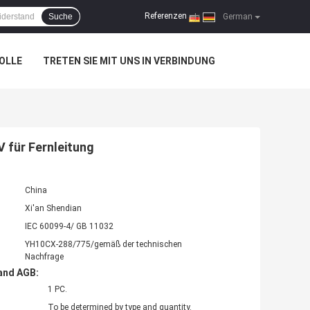
Referenzen
Suche
|
German
OLLE
TRETEN SIE MIT UNS IN VERBINDUNG
 für Fernleitung
China
Xi'an Shendian
IEC 60099-4/ GB 11032
YH10CX-288/775/gemäß der technischen
Nachfrage
and AGB:
1 PC.
To be determined by type and quantity.