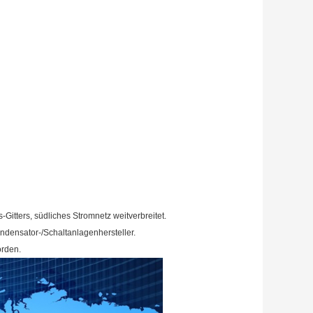
-Gitters,
südliches Stromnetz
weitverbreitet
.
densator-/Schaltanlagenhersteller.
orden.