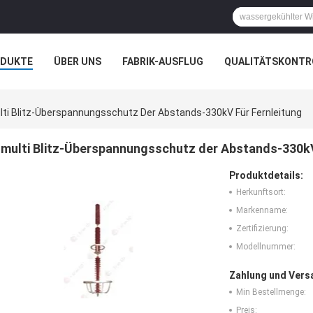
ODUKTE
ÜBER UNS
FABRIK-AUSFLUG
QUALITÄTSKONTR
N
FÄLLE
lti Blitz-Überspannungsschutz Der Abstands-330kV Für Fernleitung
multi Blitz-Überspannungsschutz der Abstands-330kV
Produktdetails:
Herkunftsort:
Markenname:
Zertifizierung:
Modellnummer:
Zahlung und Vers
Min Bestellmenge:
Preis: