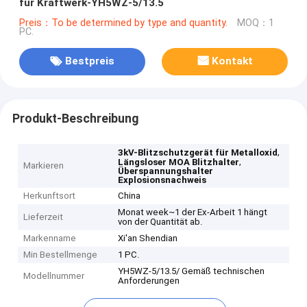
für Kraftwerk-YH5WZ-5/13.5
Preis：To be determined by type and quantity.
MOQ：1
PC.
Bestpreis
Kontakt
Produkt-Beschreibung
,
3kV-Blitzschutzgerät für Metalloxid
,
Längsloser MOA Blitzhalter
Markieren
Überspannungshalter
Explosionsnachweis
Herkunftsort
China
Monat week~1 der Ex-Arbeit 1 hängt
Lieferzeit
von der Quantität ab.
Markenname
Xi'an Shendian
Min Bestellmenge
1 PC.
YH5WZ-5/13.5/ Gemäß technischen
Modellnummer
Anforderungen