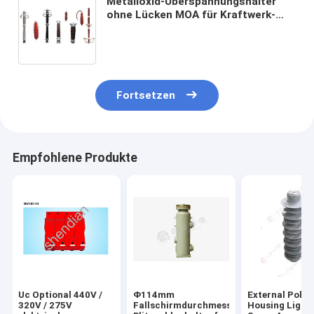
Metalloxid-Überspannungshalter
ohne Lücken MOA für Kraftwerk-
YH5WZ-5/13.5
Fortsetzen
Empfohlene Produkte
Uc Optional 440V /
Φ114mm
External Poly
320V / 275V
Fallschirmdurchmesser
Housing Light