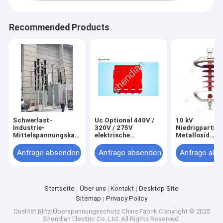
Recommended Products
Schwerlast-
Uc Optional 440V /
10 kV
Industrie-
320V / 275V
Niedrigpartia
Mittelspannungskabel-
elektrische
Metalloxid
Endung mit
Überspannungsschutzvorrichtungen
Blitzüberspan
630A/1250A
LY2
für
Anfrage absenden
Anfrage absenden
Anfrage abs
Nennstrom und Höhe
Übertragungsl
309mm-485mm
Startseite
Über uns
Kontakt
Desktop Site
Sitemap
Privacy Policy
Qualität
Blitz-Überspannungsschutz
China Fabrik.Copyright © 2025
Shendian Electric Co. Ltd. All Rights Reserved.