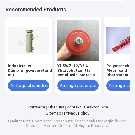
Recommended Products
Industrieller
YH5WZ-12/32.4
Polymergehäu
Dämpfungswiderstand
Blitzschutzmittel
Metalloxid
mit
Metalloxid-Material
Überspannung
Durchgangsbohrung
mit Serienlücke
für Kraftwerke
und axialer
YH5WZ-51/13
Anfrage absenden
Anfrage absenden
Anfrage abs
Gehäusebauform
Startseite
Über uns
Kontakt
Desktop Site
Sitemap
Privacy Policy
Qualität
Blitz-Überspannungsschutz
China Fabrik.Copyright © 2025
Shendian Electric Co. Ltd. All Rights Reserved.